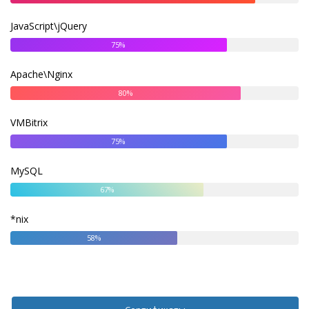
JavaScript\jQuery
75%
Apache\Nginx
80%
VMBitrix
75%
MySQL
67%
*nix
58%