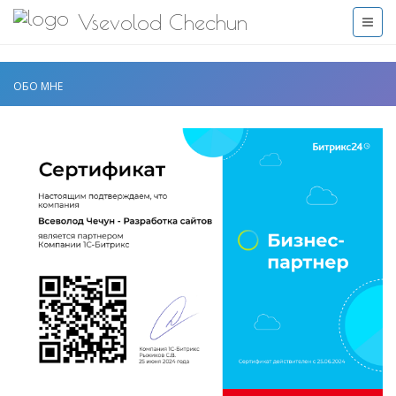
>
Vsevolod Chechun
ОБО МНЕ